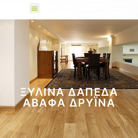
ΞΎΛΙΝΑ ΔΆΠΕΔΑ
ΆΒΑΦΑ ΔΡΎΙΝΑ